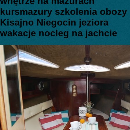
wnętrze na mazurach
kursmazury szkolenia obozy
Kisajno Niegocin jeziora
wakacje nocleg na jachcie