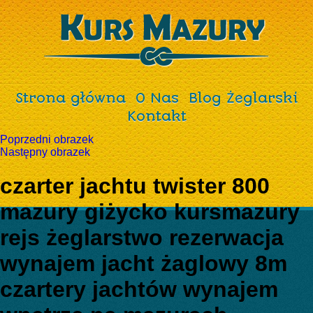
Strona główna
O Nas
Blog Żeglarski
Kontakt
Poprzedni obrazek
Następny obrazek
czarter jachtu twister 800
mazury giżycko kursmazury
rejs żeglarstwo rezerwacja
wynajem jacht żaglowy 8m
czartery jachtów wynajem