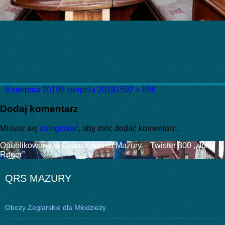
Data
Pełny
6 sierpnia 2019
6 sierpnia 2019
1592 × 896
publikacji
rozmiar
Dodaj komentarz
Musisz się
zalogować
, aby móc dodać komentarz.
Nawigacja
Opublikowano w
Czarter Jachtu Mazury – Twister 800 ,,Jolly
Roger”
wpisu
QRS MAZURY
Obozy Żeglarskie dla Młodzieży