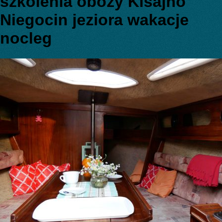
szkolenia obozy Kisajno
Niegocin jeziora wakacje
nocleg