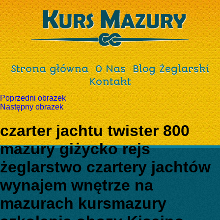
Strona główna
O Nas
Blog Żeglarski
Kontakt
Poprzedni obrazek
Następny obrazek
czarter jachtu twister 800
mazury giżycko rejs
żeglarstwo czartery jachtów
wynajem wnętrze na
mazurach kursmazury