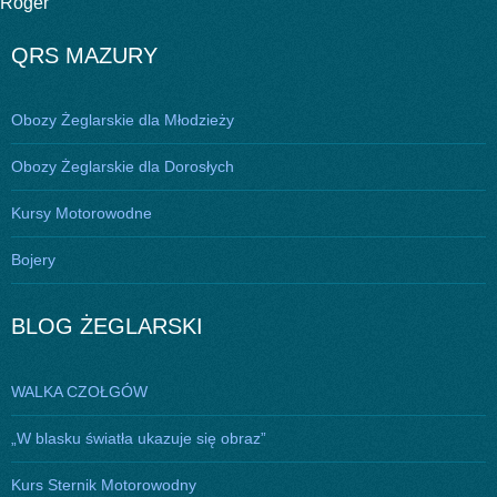
Roger”
wpisu
QRS MAZURY
Obozy Żeglarskie dla Młodzieży
Obozy Żeglarskie dla Dorosłych
Kursy Motorowodne
Bojery
BLOG ŻEGLARSKI
WALKA CZOŁGÓW
„W blasku światła ukazuje się obraz”
Kurs Sternik Motorowodny