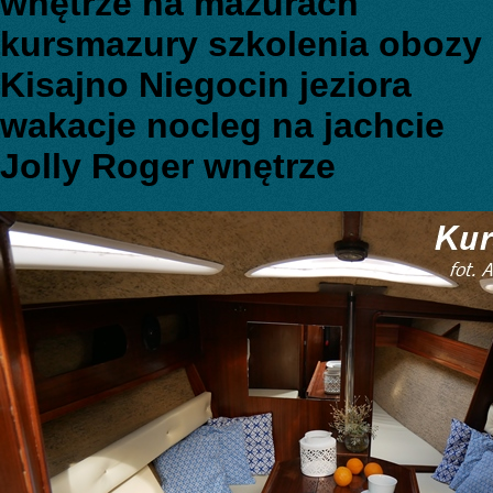
wnętrze na mazurach
kursmazury szkolenia obozy
Kisajno Niegocin jeziora
wakacje nocleg na jachcie
Jolly Roger wnętrze