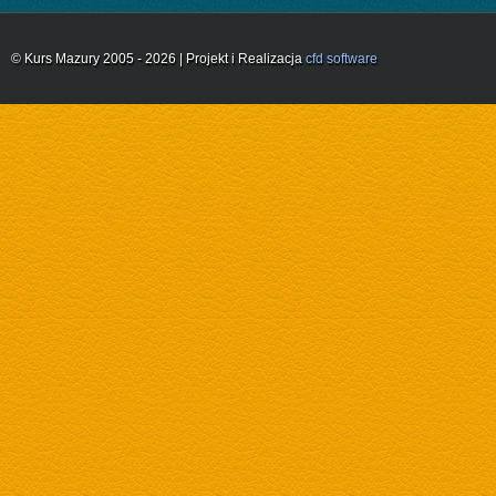
© Kurs Mazury 2005 - 2026 | Projekt i Realizacja
cfd software