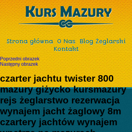
Strona główna
O Nas
Blog Żeglarski
Kontakt
Poprzedni obrazek
Następny obrazek
czarter jachtu twister 800
mazury giżycko kursmazury
rejs żeglarstwo rezerwacja
wynajem jacht żaglowy 8m
czartery jachtów wynajem