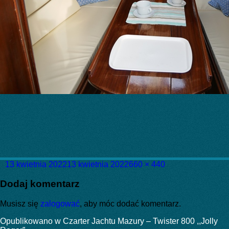
Data
Pełny
13 kwietnia 2022
13 kwietnia 2022
660 × 440
publikacji
rozmiar
Dodaj komentarz
Musisz się
zalogować
, aby móc dodać komentarz.
Nawigacja
Opublikowano w
Czarter Jachtu Mazury – Twister 800 ,,Jolly