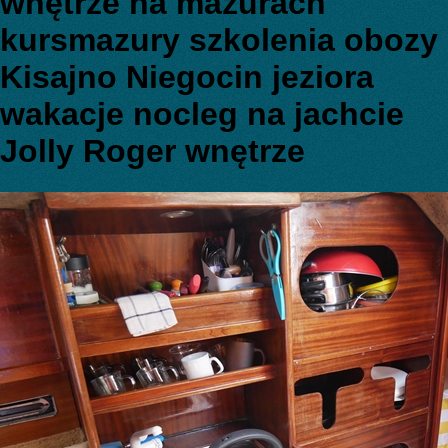
wnętrze na mazurach
kursmazury szkolenia obozy
Kisajno Niegocin jeziora
wakacje nocleg na jachcie
Jolly Roger wnętrze