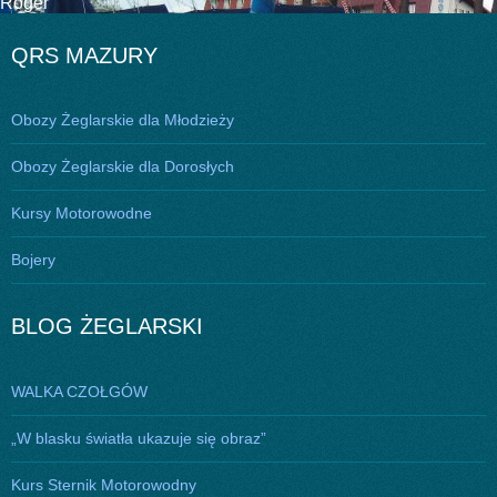
Roger”
wpisu
QRS MAZURY
Obozy Żeglarskie dla Młodzieży
Obozy Żeglarskie dla Dorosłych
Kursy Motorowodne
Bojery
BLOG ŻEGLARSKI
WALKA CZOŁGÓW
„W blasku światła ukazuje się obraz”
Kurs Sternik Motorowodny