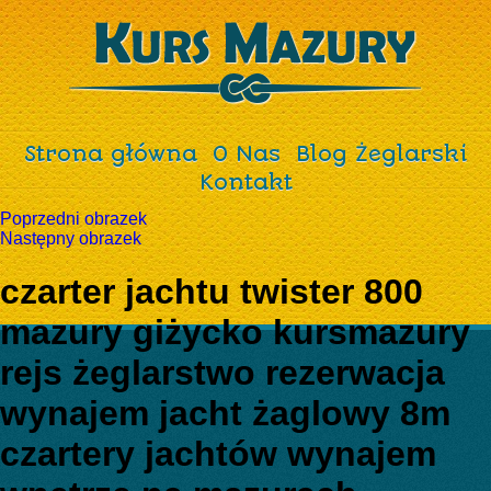
Strona główna
O Nas
Blog Żeglarski
Kontakt
Poprzedni obrazek
Następny obrazek
czarter jachtu twister 800
mazury giżycko kursmazury
rejs żeglarstwo rezerwacja
wynajem jacht żaglowy 8m
czartery jachtów wynajem