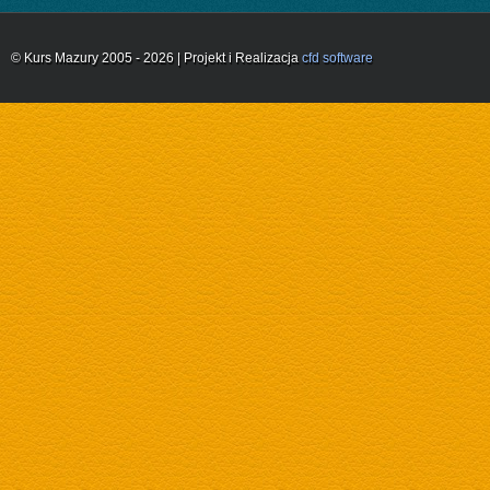
© Kurs Mazury 2005 - 2026 | Projekt i Realizacja
cfd software