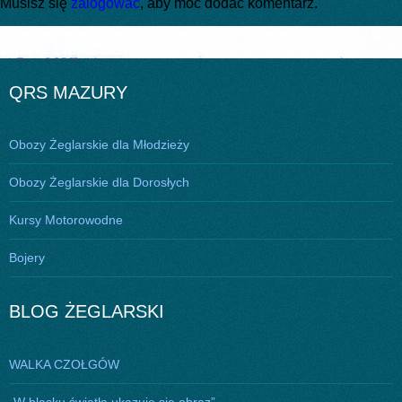
Musisz się
zalogować
, aby móc dodać komentarz.
Nawigacja
Opublikowano w
Oświadczenie Rady Miejskiej w Giżycku w
sprawie Prawa Wodnego
wpisu
QRS MAZURY
Obozy Żeglarskie dla Młodzieży
Obozy Żeglarskie dla Dorosłych
Kursy Motorowodne
Bojery
BLOG ŻEGLARSKI
WALKA CZOŁGÓW
„W blasku światła ukazuje się obraz”