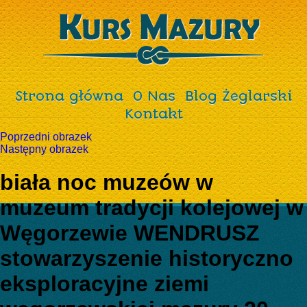
Strona główna
O Nas
Blog Żeglarski
Kontakt
Poprzedni obrazek
Następny obrazek
biała noc muzeów w
muzeum tradycji kolejowej w
Węgorzewie WENDRUSZ
stowarzyszenie historyczno
eksploracyjne ziemi