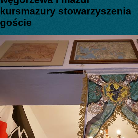
kursmazury stowarzyszenia
goście