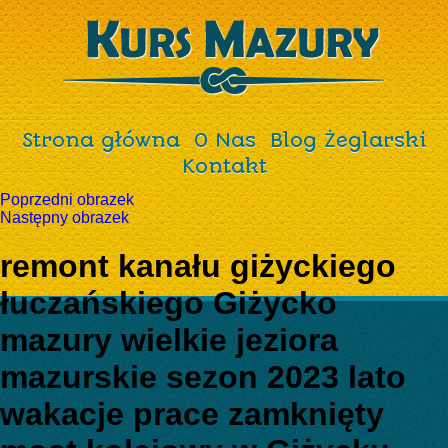
Strona główna
O Nas
Blog Żeglarski
Kontakt
Poprzedni obrazek
Następny obrazek
remont kanału giżyckiego
łuczańskiego Giżycko
mazury wielkie jeziora
mazurskie sezon 2023 lato
wakacje prace zamknięty