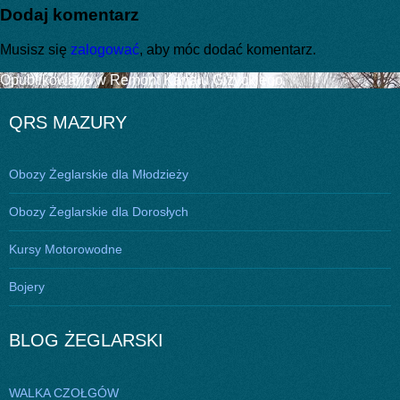
Dodaj komentarz
Musisz się
zalogować
, aby móc dodać komentarz.
Nawigacja
Opublikowano w
Remont Kanału Giżyckiego
wpisu
QRS MAZURY
Obozy Żeglarskie dla Młodzieży
Obozy Żeglarskie dla Dorosłych
Kursy Motorowodne
Bojery
BLOG ŻEGLARSKI
WALKA CZOŁGÓW