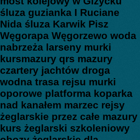
most kolejowy w Giżycku
śluza guzianka I Ruciane
Nida śluza Karwik Pisz
Węgorapa Węgorzewo woda
nabrzeża larseny murki
kursmazury qrs mazury
czartery jachtów droga
wodna trasa rejsu murki
oporowe platforma koparka
nad kanałem marzec rejsy
żeglarskie przez całe mazury
kurs żeglarski szkoleniowy
obozy żeglarskie dla