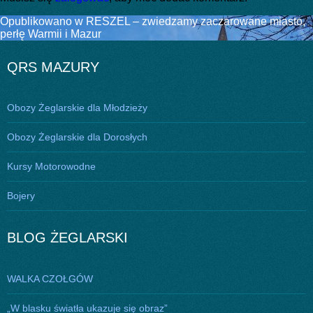
Nawigacja
Opublikowano w
RESZEL – zwiedzamy zaczarowane miasto,
perłę Warmii i Mazur
wpisu
QRS MAZURY
Obozy Żeglarskie dla Młodzieży
Obozy Żeglarskie dla Dorosłych
Kursy Motorowodne
Bojery
BLOG ŻEGLARSKI
WALKA CZOŁGÓW
„W blasku światła ukazuje się obraz”