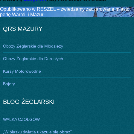
Nawigacja
Opublikowano w
RESZEL – zwiedzamy zaczarowane miasto,
perłę Warmii i Mazur
wpisu
QRS MAZURY
Obozy Żeglarskie dla Młodzieży
Obozy Żeglarskie dla Dorosłych
Kursy Motorowodne
Bojery
BLOG ŻEGLARSKI
WALKA CZOŁGÓW
„W blasku światła ukazuje się obraz”