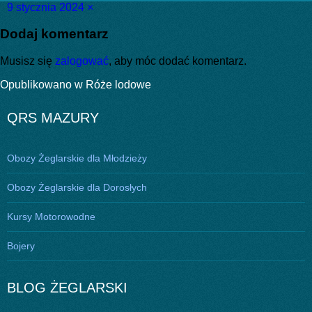
Data
Pełny
9 stycznia 2024
×
publikacji
rozmiar
Dodaj komentarz
Musisz się
zalogować
, aby móc dodać komentarz.
Nawigacja
Opublikowano w
Róże lodowe
wpisu
QRS MAZURY
Obozy Żeglarskie dla Młodzieży
Obozy Żeglarskie dla Dorosłych
Kursy Motorowodne
Bojery
BLOG ŻEGLARSKI