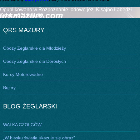
Nawigacja
Opublikowano w
Rozpoznanie lodowe jez. Kisajno Łabędzi
Szlak – 2019.01.26.
wpisu
QRS MAZURY
Obozy Żeglarskie dla Młodzieży
Obozy Żeglarskie dla Dorosłych
Kursy Motorowodne
Bojery
BLOG ŻEGLARSKI
WALKA CZOŁGÓW
„W blasku światła ukazuje się obraz”