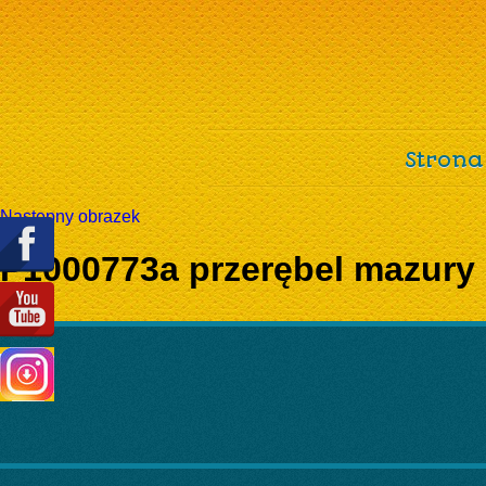
Strona
Następny obrazek
P1000773a przerębel mazury