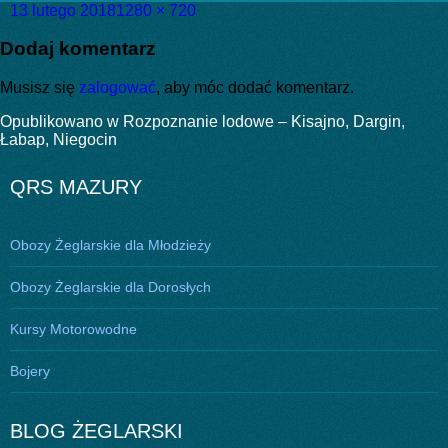
Data
Pełny
13 lutego 2018
1280 × 720
publikacji
rozmiar
Dodaj komentarz
Musisz się
zalogować
, aby móc dodać komentarz.
Nawigacja
Opublikowano w
Rozpoznanie lodowe – Kisajno, Dargin,
Łabap, Niegocin
wpisu
QRS MAZURY
Obozy Żeglarskie dla Młodzieży
Obozy Żeglarskie dla Dorosłych
Kursy Motorowodne
Bojery
BLOG ŻEGLARSKI