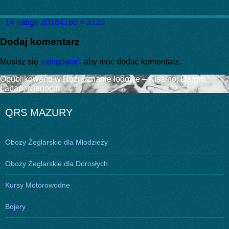
Data
Pełny
14 lutego 2018
4160 × 3120
publikacji
rozmiar
Dodaj komentarz
Musisz się
zalogować
, aby móc dodać komentarz.
Nawigacja
Opublikowano w
Rozpoznanie lodowe – Kisajno, Dargin,
Łabap, Niegocin
wpisu
QRS MAZURY
Obozy Żeglarskie dla Młodzieży
Obozy Żeglarskie dla Dorosłych
Kursy Motorowodne
Bojery