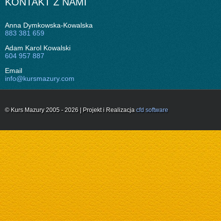
KONTAKT Z NAMI
Anna Dymkowska-Kowalska
883 381 659
Adam Karol Kowalski
604 957 887
Email
info@kursmazury.com
© Kurs Mazury 2005 - 2026 | Projekt i Realizacja
cfd software