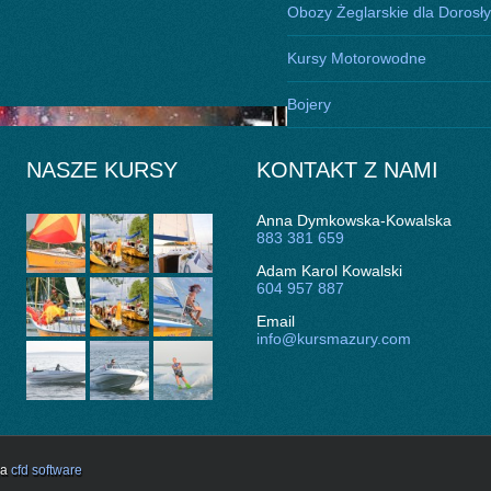
Obozy Żeglarskie dla Dorosł
Kursy Motorowodne
Bojery
NASZE KURSY
KONTAKT Z NAMI
Anna Dymkowska-Kowalska
883 381 659
Adam Karol Kowalski
604 957 887
Email
info@kursmazury.com
ja
cfd software