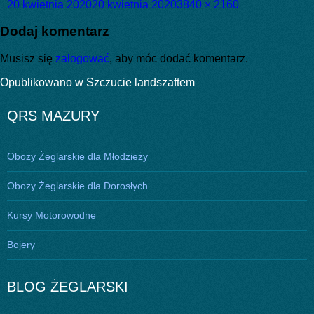
Data
Pełny
20 kwietnia 2020
20 kwietnia 2020
3840 × 2160
publikacji
rozmiar
Dodaj komentarz
Musisz się
zalogować
, aby móc dodać komentarz.
Nawigacja
Opublikowano w
Szczucie landszaftem
wpisu
QRS MAZURY
Obozy Żeglarskie dla Młodzieży
Obozy Żeglarskie dla Dorosłych
Kursy Motorowodne
Bojery
BLOG ŻEGLARSKI