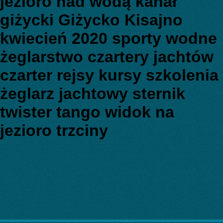
jezioro nad wodą kanał
giżycki Giżycko Kisajno
kwiecień 2020 sporty wodne
żeglarstwo czartery jachtów
czarter rejsy kursy szkolenia
żeglarz jachtowy sternik
twister tango widok na
jezioro trzciny