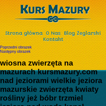
Strona główna
O Nas
Blog Żeglarski
Kontakt
Poprzedni obrazek
Następny obrazek
wiosna zwierzęta na
mazurach kursmazury.com
nad jeziorami wielkie jeziora
mazurskie zwierzęta kwiaty
rośliny jeż bóbr trzmiel