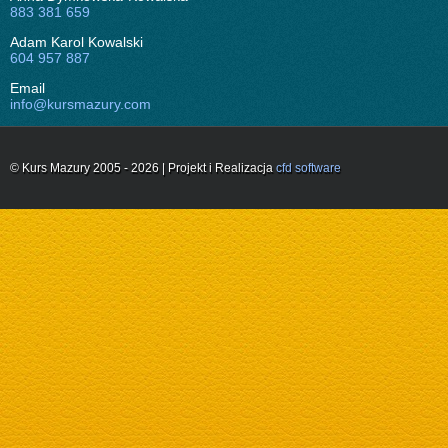
883 381 659
Adam Karol Kowalski
604 957 887
Email
info@kursmazury.com
© Kurs Mazury 2005 - 2026 | Projekt i Realizacja
cfd software