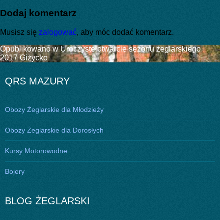
publikacji
rozmiar
Dodaj komentarz
Musisz się
zalogować
, aby móc dodać komentarz.
Nawigacja
Opublikowano w
Uroczyste otwarcie sezonu żeglarskiego
2017 Giżycko
wpisu
QRS MAZURY
Obozy Żeglarskie dla Młodzieży
Obozy Żeglarskie dla Dorosłych
Kursy Motorowodne
Bojery
BLOG ŻEGLARSKI