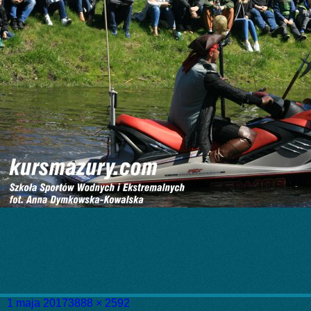
Data
Pełny
1 maja 2017
3888 × 2592