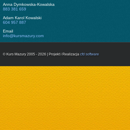
Anna Dymkowska-Kowalska
883 381 659
Adam Karol Kowalski
604 957 887
Email
info@kursmazury.com
© Kurs Mazury 2005 - 2026 | Projekt i Realizacja
cfd software