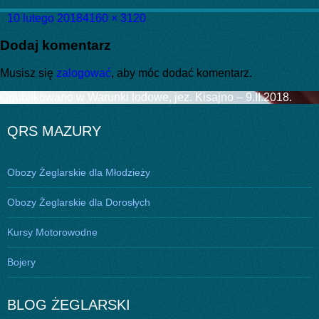
Data
Pełny
10 lutego 2018
4160 × 3120
publikacji
rozmiar
Dodaj komentarz
Musisz się
zalogować
, aby móc dodać komentarz.
Nawigacja
Opublikowano w
Warunki lodowe, jez. Kisajno – 9.II.2018.
wpisu
QRS MAZURY
Obozy Żeglarskie dla Młodzieży
Obozy Żeglarskie dla Dorosłych
Kursy Motorowodne
Bojery
BLOG ŻEGLARSKI