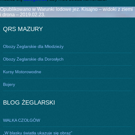
Nawigacja
Opublikowano w
Warunki lodowe jez. Kisajno – widoki z ziemi
i drona – 2019.02.23.
wpisu
QRS MAZURY
Obozy Żeglarskie dla Młodzieży
Obozy Żeglarskie dla Dorosłych
Kursy Motorowodne
Bojery
BLOG ŻEGLARSKI
WALKA CZOŁGÓW
„W blasku światła ukazuje się obraz”