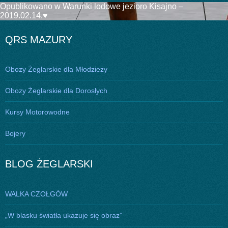
Nawigacja
Opublikowano w
Warunki lodowe jezioro Kisajno –
2019.02.14.♥
wpisu
QRS MAZURY
Obozy Żeglarskie dla Młodzieży
Obozy Żeglarskie dla Dorosłych
Kursy Motorowodne
Bojery
BLOG ŻEGLARSKI
WALKA CZOŁGÓW
„W blasku światła ukazuje się obraz”