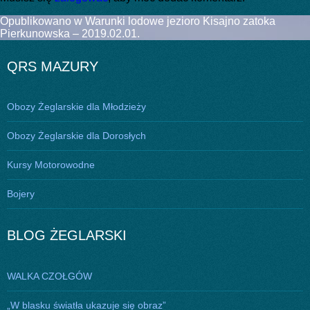
Nawigacja
Opublikowano w
Warunki lodowe jezioro Kisajno zatoka
Pierkunowska – 2019.02.01.
wpisu
QRS MAZURY
Obozy Żeglarskie dla Młodzieży
Obozy Żeglarskie dla Dorosłych
Kursy Motorowodne
Bojery
BLOG ŻEGLARSKI
WALKA CZOŁGÓW
„W blasku światła ukazuje się obraz”