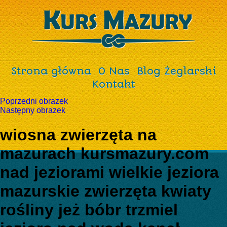
Strona główna
O Nas
Blog Żeglarski
Kontakt
Poprzedni obrazek
Następny obrazek
wiosna zwierzęta na
mazurach kursmazury.com
nad jeziorami wielkie jeziora
mazurskie zwierzęta kwiaty
rośliny jeż bóbr trzmiel