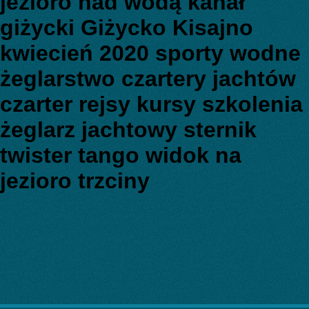
jezioro nad wodą kanał
giżycki Giżycko Kisajno
kwiecień 2020 sporty wodne
żeglarstwo czartery jachtów
czarter rejsy kursy szkolenia
żeglarz jachtowy sternik
twister tango widok na
jezioro trzciny