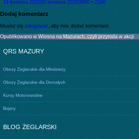
Data
Pełny
14 kwietnia 2020
20 kwietnia 2020
3840 × 2160
publikacji
rozmiar
Dodaj komentarz
Musisz się
zalogować
, aby móc dodać komentarz.
Nawigacja
Opublikowano w
Wiosna na Mazurach, czyli przyroda w akcji
wpisu
QRS MAZURY
Obozy Żeglarskie dla Młodzieży
Obozy Żeglarskie dla Dorosłych
Kursy Motorowodne
Bojery
BLOG ŻEGLARSKI