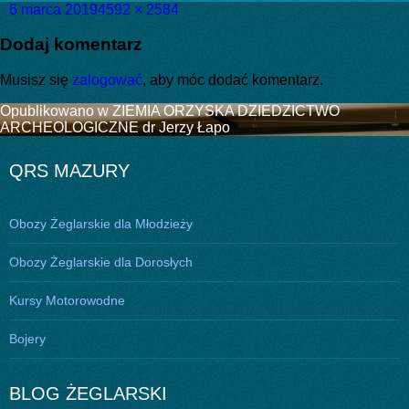
Data
Pełny
6 marca 2019
4592 × 2584
publikacji
rozmiar
Dodaj komentarz
Musisz się
zalogować
, aby móc dodać komentarz.
Nawigacja
Opublikowano w
ZIEMIA ORZYSKA DZIEDZICTWO
ARCHEOLOGICZNE dr Jerzy Łapo
wpisu
QRS MAZURY
Obozy Żeglarskie dla Młodzieży
Obozy Żeglarskie dla Dorosłych
Kursy Motorowodne
Bojery
BLOG ŻEGLARSKI