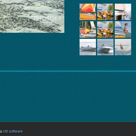
ja
cfd software