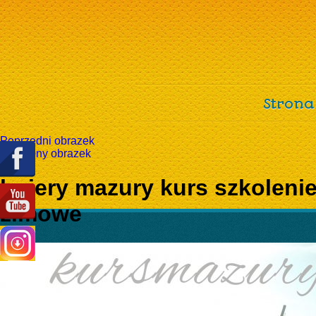
Strona
Poprzedni obrazek
Następny obrazek
bojery mazury kurs szkolenie
zimowe