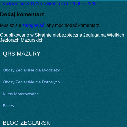
Data
Pełny
25 kwietnia 2017
25 kwietnia 2017
4000 × 2248
publikacji
rozmiar
Dodaj komentarz
Musisz się
zalogować
, aby móc dodać komentarz.
Nawigacja
Opublikowano w
Skrajnie niebezpieczna żegluga na Wielkich
Jeziorach Mazurskich
wpisu
QRS MAZURY
Obozy Żeglarskie dla Młodzieży
Obozy Żeglarskie dla Dorosłych
Kursy Motorowodne
Bojery
BLOG ŻEGLARSKI