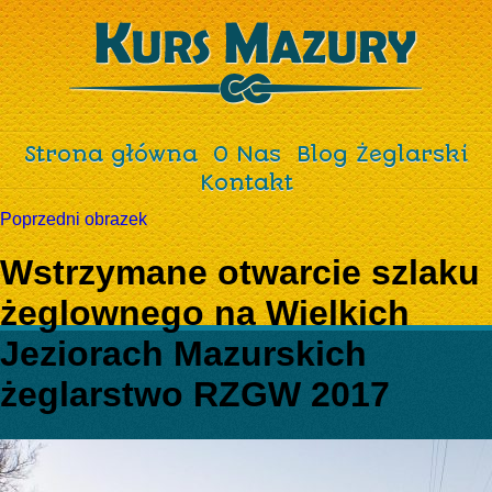
Strona główna
O Nas
Blog Żeglarski
Kontakt
Poprzedni obrazek
Wstrzymane otwarcie szlaku
żeglownego na Wielkich
Jeziorach Mazurskich
żeglarstwo RZGW 2017