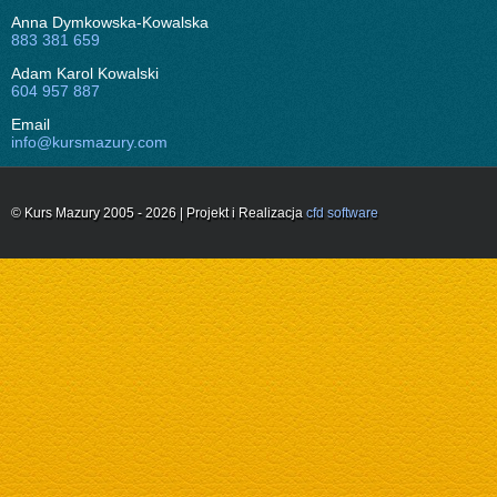
Anna Dymkowska-Kowalska
883 381 659
Adam Karol Kowalski
604 957 887
Email
info@kursmazury.com
© Kurs Mazury 2005 - 2026 | Projekt i Realizacja
cfd software