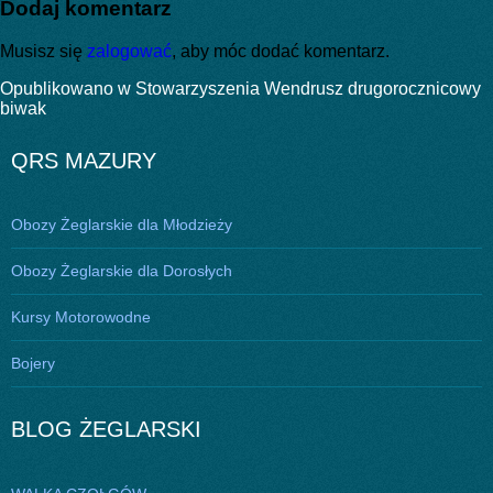
Dodaj komentarz
Musisz się
zalogować
, aby móc dodać komentarz.
Nawigacja
Opublikowano w
Stowarzyszenia Wendrusz drugorocznicowy
biwak
wpisu
QRS MAZURY
Obozy Żeglarskie dla Młodzieży
Obozy Żeglarskie dla Dorosłych
Kursy Motorowodne
Bojery
BLOG ŻEGLARSKI