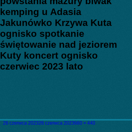
powstania mazury biwak
kemping u Adasia
Jakunówko Krzywa Kuta
ognisko spotkanie
świętowanie nad jeziorem
Kuty koncert ognisko
czerwiec 2023 lato
Data
Pełny
26 czerwca 2023
26 czerwca 2023
660 × 440
publikacji
rozmiar