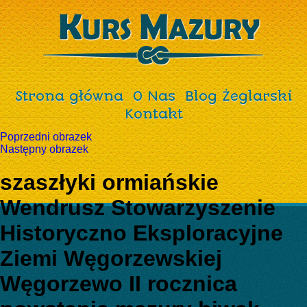
Strona główna
O Nas
Blog Żeglarski
Kontakt
Poprzedni obrazek
Następny obrazek
szaszłyki ormiańskie
Wendrusz Stowarzyszenie
Historyczno Eksploracyjne
Ziemi Węgorzewskiej
Węgorzewo II rocznica