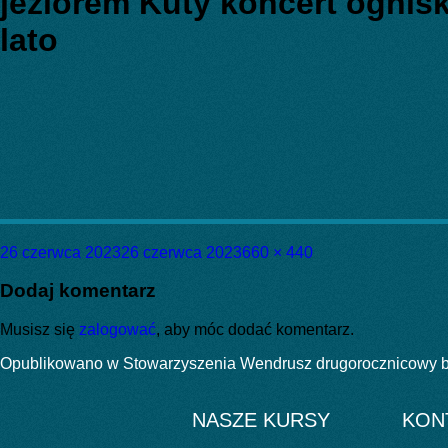
jeziorem Kuty koncert ognis
lato
Data
Pełny
26 czerwca 2023
26 czerwca 2023
660 × 440
publikacji
rozmiar
Dodaj komentarz
Musisz się
zalogować
, aby móc dodać komentarz.
Nawigacja
Opublikowano w
Stowarzyszenia Wendrusz drugorocznicowy 
wpisu
NASZE KURSY
KON