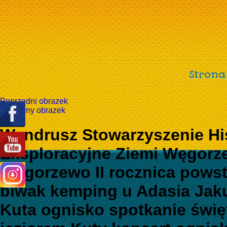
Strona
Poprzedni obrazek
Następny obrazek
Wendrusz Stowarzyszenie Hi
Eksploracyjne Ziemi Węgorz
Węgorzewo II rocznica pows
biwak kemping u Adasia Ja
Kuta ognisko spotkanie świ