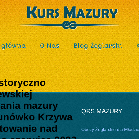
 główna
O Nas
Blog Żeglarski
storyczno
ewskiej
tania mazury
QRS MAZURY
kunówko Krzywa
ętowanie nad
Obozy Żeglarskie dla Młodzi