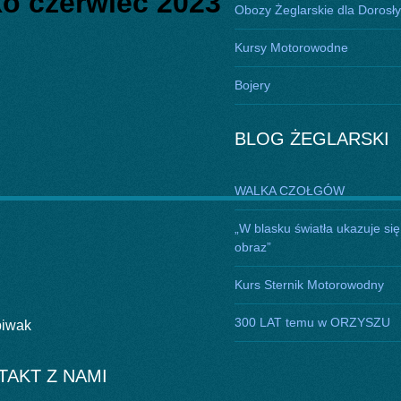
ko czerwiec 2023
Obozy Żeglarskie dla Dorosł
Kursy Motorowodne
Bojery
BLOG ŻEGLARSKI
WALKA CZOŁGÓW
„W blasku światła ukazuje się
obraz”
Kurs Sternik Motorowodny
300 LAT temu w ORZYSZU
biwak
TAKT Z NAMI