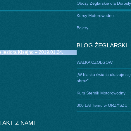
Obozy Żeglarskie dla Dorosł
Kursy Motorowodne
Bojery
BLOG ŻEGLARSKI
jeziora Kisajno – 2019.01.24.
WALKA CZOŁGÓW
„W blasku światła ukazuje się
obraz”
Kurs Sternik Motorowodny
300 LAT temu w ORZYSZU
TAKT Z NAMI