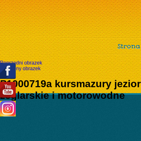
Strona
Poprzedni obrazek
Następny obrazek
P1000719a kursmazury jezior
żeglarskie i motorowodne