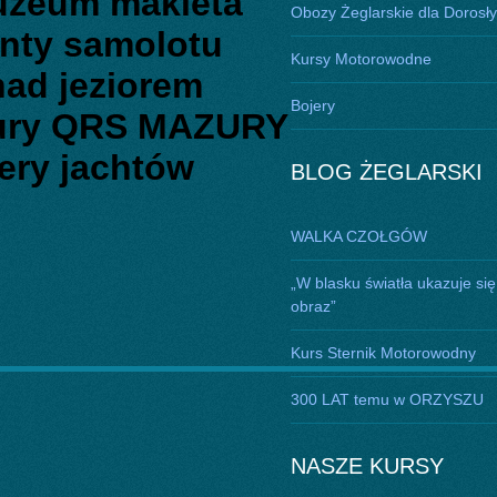
uzeum makieta
Obozy Żeglarskie dla Dorosł
enty samolotu
Kursy Motorowodne
nad jeziorem
Bojery
zury QRS MAZURY
tery jachtów
BLOG ŻEGLARSKI
WALKA CZOŁGÓW
„W blasku światła ukazuje się
obraz”
Kurs Sternik Motorowodny
300 LAT temu w ORZYSZU
NASZE KURSY