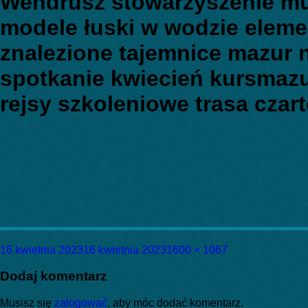
Wendrusz stowarzyszenie m
modele łuski w wodzie elem
znalezione tajemnice mazur 
spotkanie kwiecień kursma
rejsy szkoleniowe trasa czar
Data
Pełny
16 kwietnia 2023
16 kwietnia 2023
1600 × 1067
publikacji
rozmiar
Dodaj komentarz
Musisz się
zalogować
, aby móc dodać komentarz.