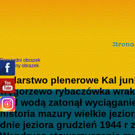
Strona
Poprzedni obrazek
Następny obrazek
malarstwo plenerowe Kal ju
węgorzewo rybaczówka wrak 
pod wodą zatonął wyciągani
historia mazury wielkie jezio
dnie jeziora grudzień 1944 r 