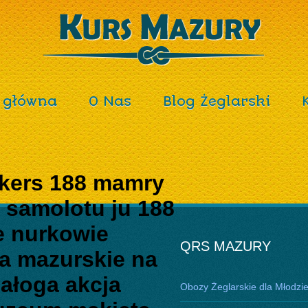
 główna
O Nas
Blog Żeglarski
nkers 188 mamry
samolotu ju 188
e nurkowie
QRS MAZURY
ra mazurskie na
załoga akcja
Obozy Żeglarskie dla Młodzi