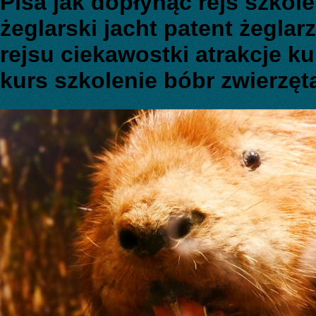
Pisa jak dopłynąć rejs szkol
żeglarski jacht patent żeglar
rejsu ciekawostki atrakcje k
kurs szkolenie bóbr zwierzęt