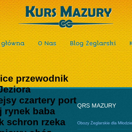
 główna
O Nas
Blog Żeglarski
lice przewodnik
Jeziora
jsy czartery port
QRS MAZURY
j rynek baba
k schron rzeka
Obozy Żeglarskie dla Młodzi