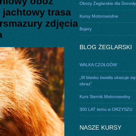
eniowy obóz
Obozy Żeglarskie dla Dorosł
z jachtowy trasa
Kursy Motorowodne
ursmazury zdjęcia
Bojery
a
BLOG ŻEGLARSKI
WALKA CZOŁGÓW
„W blasku światła ukazuje się
obraz”
Kurs Sternik Motorowodny
300 LAT temu w ORZYSZU
NASZE KURSY