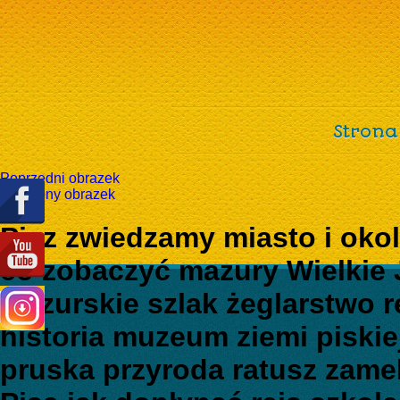
Strona
Poprzedni obrazek
Następny obrazek
Pisz zwiedzamy miasto i oko
co zobaczyć mazury Wielkie 
Mazurskie szlak żeglarstwo re
historia muzeum ziemi piskie
pruska przyroda ratusz zame