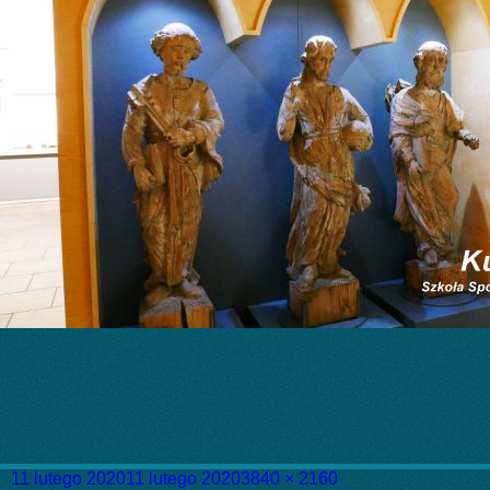
Data
Pełny
11 lutego 2020
11 lutego 2020
3840 × 2160