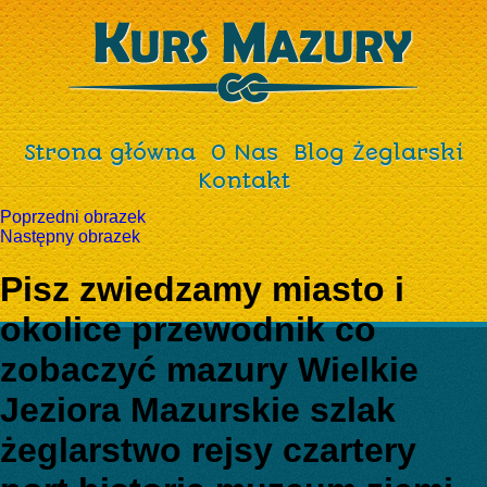
Strona główna
O Nas
Blog Żeglarski
Kontakt
Poprzedni obrazek
Następny obrazek
Pisz zwiedzamy miasto i
okolice przewodnik co
zobaczyć mazury Wielkie
Jeziora Mazurskie szlak
żeglarstwo rejsy czartery