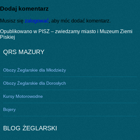
publikacji
rozmiar
Dodaj komentarz
Musisz się
zalogować
, aby móc dodać komentarz.
Nawigacja
Opublikowano w
PISZ – zwiedzamy miasto i Muzeum Ziemi
Piskiej
wpisu
QRS MAZURY
Obozy Żeglarskie dla Młodzieży
Obozy Żeglarskie dla Dorosłych
Kursy Motorowodne
Bojery
BLOG ŻEGLARSKI