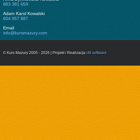
883 381 659
Adam Karol Kowalski
604 957 887
Email
info@kursmazury.com
© Kurs Mazury 2005 - 2026 | Projekt i Realizacja
cfd software