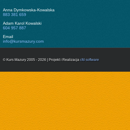
Anna Dymkowska-Kowalska
883 381 659
Adam Karol Kowalski
604 957 887
Email
info@kursmazury.com
© Kurs Mazury 2005 - 2026 | Projekt i Realizacja
cfd software