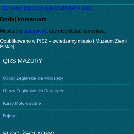
Data
Pełny
11 lutego 2020
11 lutego 2020
3840 × 2160
publikacji
rozmiar
Dodaj komentarz
Musisz się
zalogować
, aby móc dodać komentarz.
Nawigacja
Opublikowano w
PISZ – zwiedzamy miasto i Muzeum Ziemi
Piskiej
wpisu
QRS MAZURY
Obozy Żeglarskie dla Młodzieży
Obozy Żeglarskie dla Dorosłych
Kursy Motorowodne
Bojery
BLOG ŻEGLARSKI