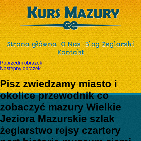
Strona główna
O Nas
Blog Żeglarski
Kontakt
Poprzedni obrazek
Następny obrazek
Pisz zwiedzamy miasto i
okolice przewodnik co
zobaczyć mazury Wielkie
Jeziora Mazurskie szlak
żeglarstwo rejsy czartery