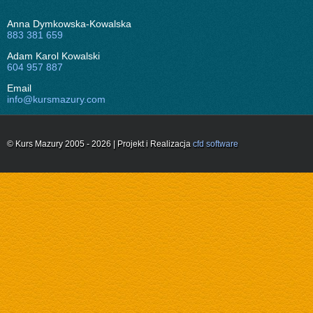
Anna Dymkowska-Kowalska
883 381 659
Adam Karol Kowalski
604 957 887
Email
info@kursmazury.com
© Kurs Mazury 2005 - 2026 | Projekt i Realizacja
cfd software