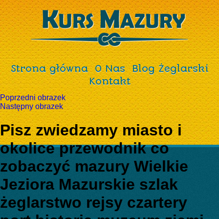
Strona główna
O Nas
Blog Żeglarski
Kontakt
Poprzedni obrazek
Następny obrazek
Pisz zwiedzamy miasto i
okolice przewodnik co
zobaczyć mazury Wielkie
Jeziora Mazurskie szlak
żeglarstwo rejsy czartery