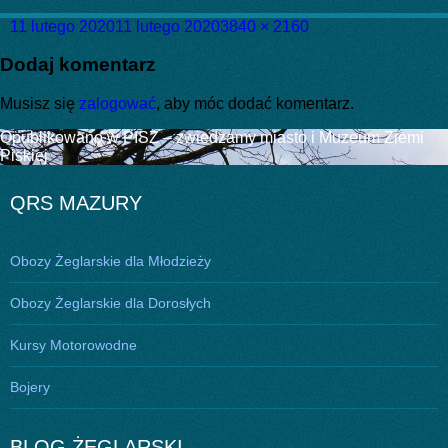
Data
Pełny
11 lutego 2020
11 lutego 2020
3840 × 2160
publikacji
rozmiar
Dodaj komentarz
Musisz się
zalogować
, aby móc dodać komentarz.
Nawigacja
Opublikowano w
PISZ – zwiedzamy miasto i Muzeum Ziemi
Piskiej
wpisu
QRS MAZURY
Obozy Żeglarskie dla Młodzieży
Obozy Żeglarskie dla Dorosłych
Kursy Motorowodne
Bojery
BLOG ŻEGLARSKI