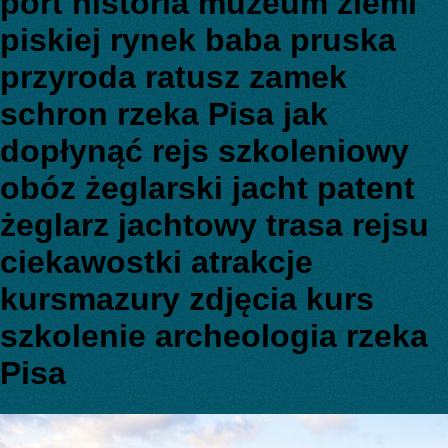
port historia muzeum ziemi
piskiej rynek baba pruska
przyroda ratusz zamek
schron rzeka Pisa jak
dopłynąć rejs szkoleniowy
obóz żeglarski jacht patent
żeglarz jachtowy trasa rejsu
ciekawostki atrakcje
kursmazury zdjęcia kurs
szkolenie archeologia rzeka
Pisa