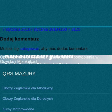
Data
Pełny
7 stycznia 2018
7 stycznia 2018
4160 × 3120
publikacji
rozmiar
Dodaj komentarz
Musisz się
zalogować
, aby móc dodać komentarz.
Nawigacja
Opublikowano w
Powódź na Mazurach – podtopienia w
Giżycku i Mikołajkach
wpisu
QRS MAZURY
Obozy Żeglarskie dla Młodzieży
Obozy Żeglarskie dla Dorosłych
Kursy Motorowodne