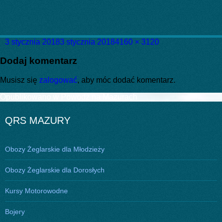
Data
Pełny
3 stycznia 2018
3 stycznia 2018
4160 × 3120
publikacji
rozmiar
Dodaj komentarz
Musisz się
zalogować
, aby móc dodać komentarz.
Nawigacja
Opublikowano w
Powódź na Mazurach
wpisu
QRS MAZURY
Obozy Żeglarskie dla Młodzieży
Obozy Żeglarskie dla Dorosłych
Kursy Motorowodne
Bojery