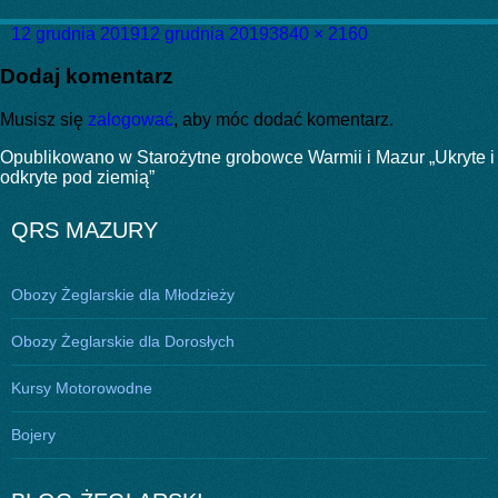
Data
Pełny
12 grudnia 2019
12 grudnia 2019
3840 × 2160
publikacji
rozmiar
Dodaj komentarz
Musisz się
zalogować
, aby móc dodać komentarz.
Nawigacja
Opublikowano w
Starożytne grobowce Warmii i Mazur „Ukryte i
odkryte pod ziemią”
wpisu
QRS MAZURY
Obozy Żeglarskie dla Młodzieży
Obozy Żeglarskie dla Dorosłych
Kursy Motorowodne
Bojery