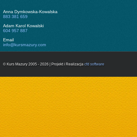
Anna Dymkowska-Kowalska
883 381 659
Adam Karol Kowalski
604 957 887
Email
info@kursmazury.com
© Kurs Mazury 2005 - 2026 | Projekt i Realizacja
cfd software