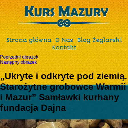
Strona główna
O Nas
Blog Żeglarski
Kontakt
Poprzedni obrazek
Następny obrazek
„Ukryte i odkryte pod ziemią.
Starożytne grobowce Warmii
i Mazur” Samławki kurhany
fundacja Dajna